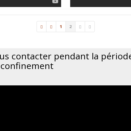
1
2
us contacter pendant la périod
 confinement